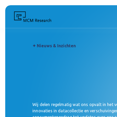
✦ Nieuws & Inzichten
Wij delen regelmatig wat ons opvalt in het v
innovaties in datacollectie en verschuivingen
consumentengedrag tot updates over ons s