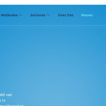
Methoden
Sectoren
Over Ons
Nieuws
eld van 
 in 
maakpanel en 